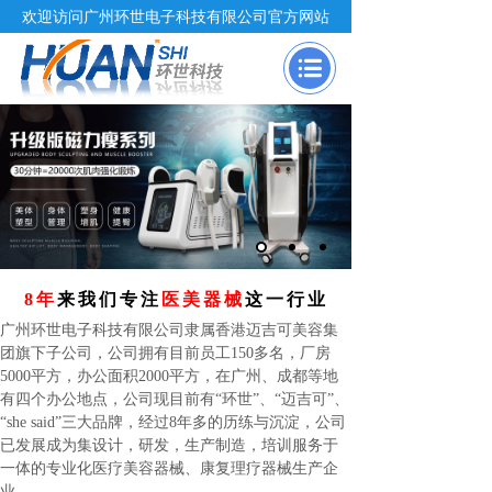
欢迎访问广州环世电子科技有限公司官方网站
8年
来我们专注
医美
器械
这一行业
广州环世电子科技有限公司隶属香港迈吉可美容集
团旗下子公司，公司拥有目前员工150多名，厂房
5000平方，办公面积2000平方，在广州、成都等地
有四个办公地点，公司现目前有“环世”、“迈吉可”、
“she said”三大品牌，经过8年多的历练与沉淀，公司
已发展成为集设计，研发，生产制造，培训服务于
一体的专业化医疗美容器械、康复理疗器械生产企
业。