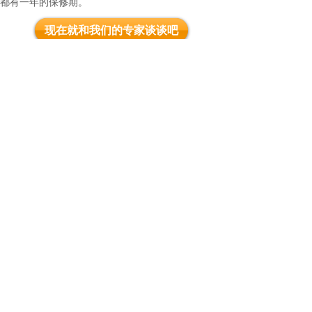
都有一年的保修期。
现在就和我们的专家谈谈吧
-----------------------------------------------------------------------
对于皮肤产品公司
将你的护肤产品与
全面的护肤解决方案相匹配
凭借十多年的行业经验，环世科技可以将美容
产品与定制美容设备相匹配。我们定制设备，
以有效地适应您的产品线，创造一个全面的护
肤解决方案。