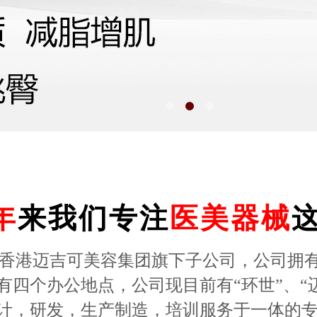
年
来我们专注
医美
器械
港迈吉可美容集团旗下子公司，公司拥有目前
四个办公地点，公司现目前有“环世”、“迈吉可
计，研发，生产制造，培训服务于一体的