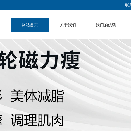
联系
网站首页
关于我们
我们的优势